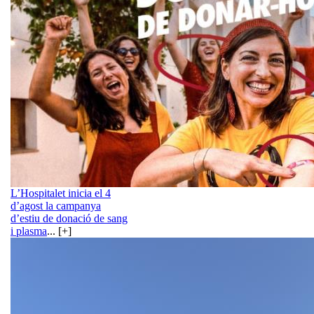
L’Hospitalet inicia el 4
d’agost la campanya
d’estiu de donació de sang
i plasma
... [+]