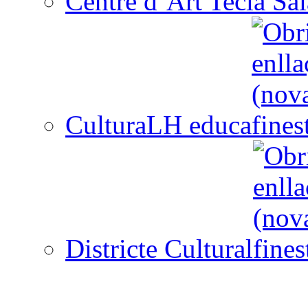
Centre d´Art Tecla Sal
CulturaLH educa
Districte Cultural