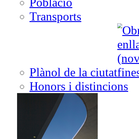
Població
Transports
Plànol de la ciutat
Honors i distincions