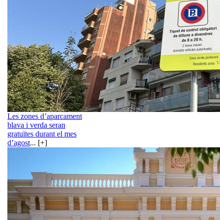
Les zones d’aparcament
blava i verda seran
gratuïtes durant el mes
d’agost
... [+]