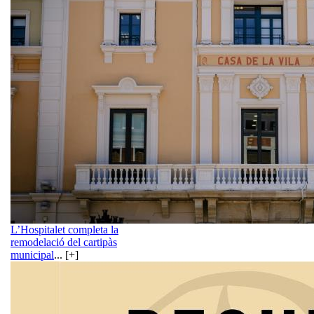
L’Hospitalet completa la
remodelació del cartipàs
municipal
... [+]