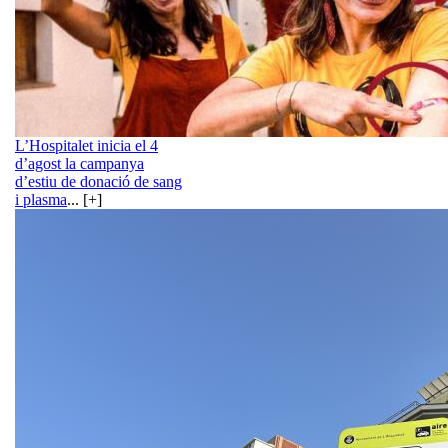
L’Hospitalet inicia el 4
d’agost la campanya
d’estiu de donació de sang
i plasma
... [+]