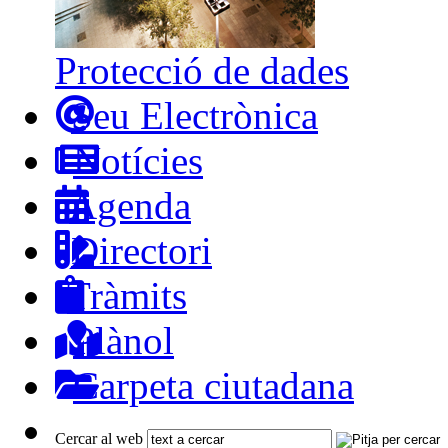
Protecció de dades
Seu Electrònica
Notícies
Agenda
Directori
Tràmits
Plànol
Carpeta ciutadana
Cercar al web