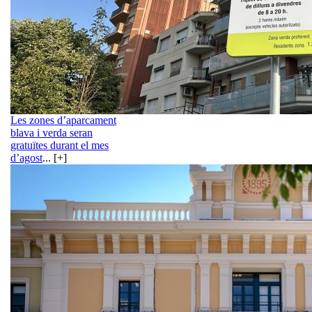
Les zones d’aparcament
blava i verda seran
gratuïtes durant el mes
d’agost
... [+]