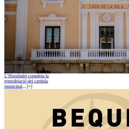
L’Hospitalet completa la
remodelació del cartipàs
municipal
... [+]