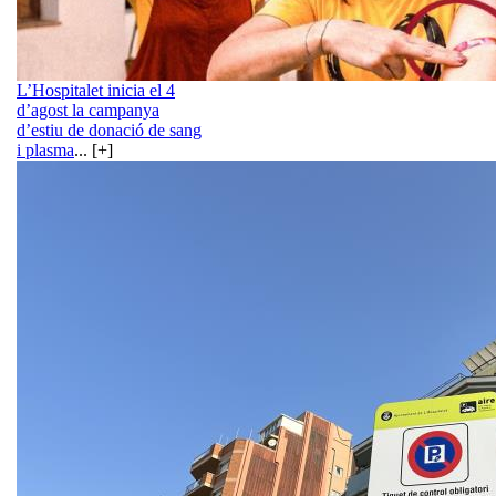
L’Hospitalet inicia el 4
d’agost la campanya
d’estiu de donació de sang
i plasma
... [+]