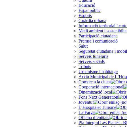
Cultura
Educació
Espai públic
Esports
Guàrdia urbana
Informació territorial i cart
Medi ambient i sostenibilita
Participació ciutadana
Premsa i comunicació
Salut
Seguretat ciutadana i mobil
Serveis funeraris
Serveis socials
Tributs
Urbanisme i habitatge
Arxiu Municipal de L’Hosp
Comerç a la ciutat
Cooperació internacional
Dinamització local
Fons Next Generation
Joventut
L’Hospitalet Turisme
La Farga
Oficina d’entitats
Pla Integral Les Planes - B