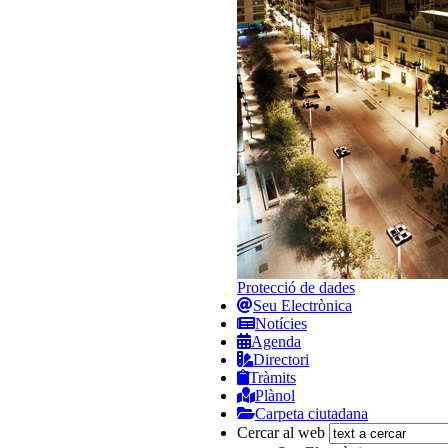
Protecció de dades
Seu Electrònica
Notícies
Agenda
Directori
Tràmits
Plànol
Carpeta ciutadana
Cercar al web