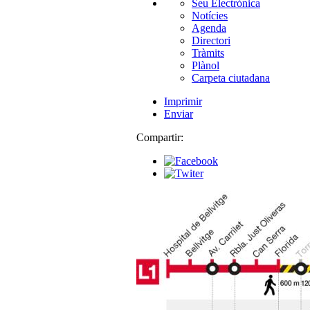
Seu Electrònica
Notícies
Agenda
Directori
Tràmits
Plànol
Carpeta ciutadana
Imprimir
Enviar
Compartir: