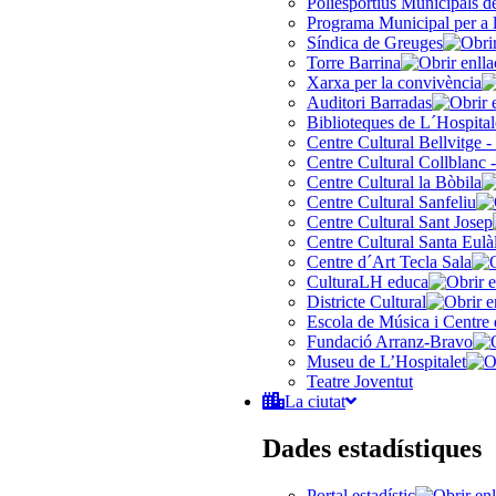
Poliesportius Municipals 
Programa Municipal per a 
Síndica de Greuges
Torre Barrina
Xarxa per la convivència
Auditori Barradas
Biblioteques de L´Hospital
Centre Cultural Bellvitge -
Centre Cultural Collblanc -
Centre Cultural la Bòbila
Centre Cultural Sanfeliu
Centre Cultural Sant Josep
Centre Cultural Santa Eulà
Centre d´Art Tecla Sala
CulturaLH educa
Districte Cultural
Escola de Música i Centre 
Fundació Arranz-Bravo
Museu de L’Hospitalet
Teatre Joventut
La ciutat
Dades estadístiques
Portal estadístic