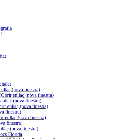
ografia
t
itat
italet
locs Florida