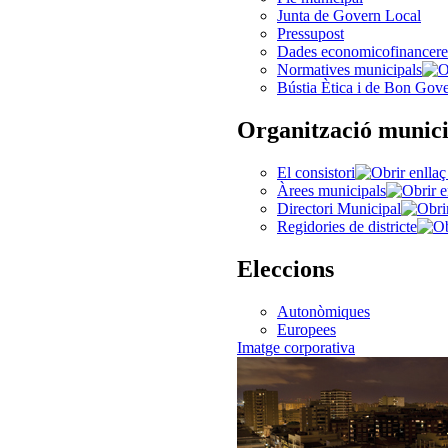
Junta de Govern Local
Pressupost
Dades economicofinancere
Normatives municipals
Bústia Ètica i de Bon Gov
Organització munici
El consistori
Àrees municipals
Directori Municipal
Regidories de districte
Eleccions
Autonòmiques
Europees
Imatge corporativa