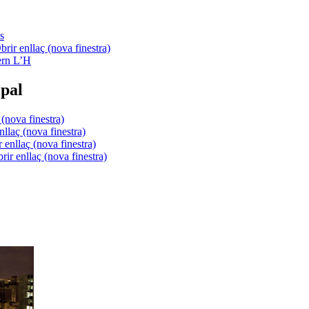
s
ern L’H
pal