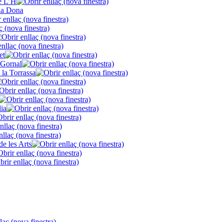
de L’H
la Dona
et
 Gornal
 la Torrassa
lia
de les Arts