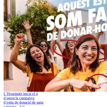
L’Hospitalet inicia el 4
d’agost la campanya
d’estiu de donació de sang
i plasma
... [+]