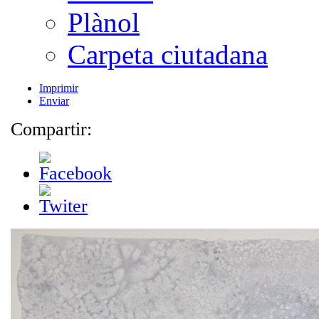
Plànol
Carpeta ciutadana
Imprimir
Enviar
Compartir: