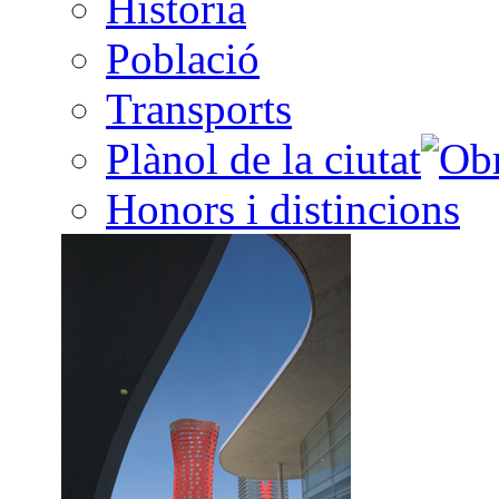
Història
Població
Transports
Plànol de la ciutat
Honors i distincions