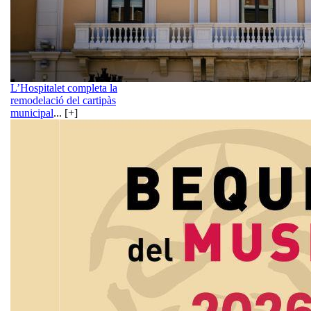
L’Hospitalet completa la
remodelació del cartipàs
municipal
... [+]