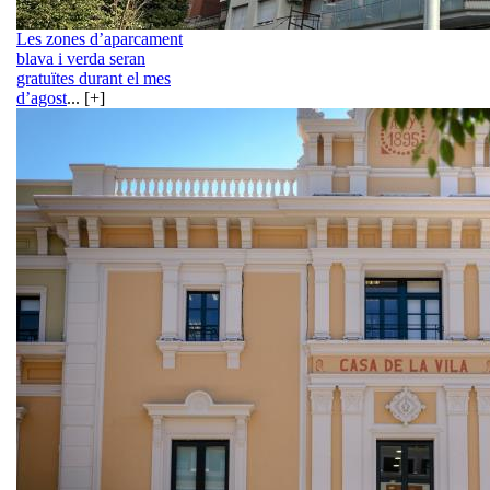
Les zones d’aparcament
blava i verda seran
gratuïtes durant el mes
d’agost
... [+]