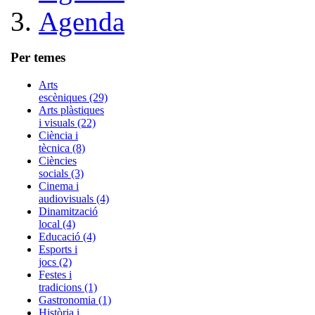
Agenda
Per temes
Arts
escèniques (29)
Arts plàstiques
i visuals (22)
Ciència i
tècnica (8)
Ciències
socials (3)
Cinema i
audiovisuals (4)
Dinamització
local (4)
Educació (4)
Esports i
jocs (2)
Festes i
tradicions (1)
Gastronomia (1)
Història i