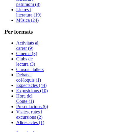
patrimoni (8)
Lletres i
literatura (19)
Música (24)
Per formats
Activitats al
carrer (9)
Cinema (3)
Clubs de
lectura (3)
Cursos i tallers
Debats i
col·loquis (1)
Espectacles (44)
Exposicions (10)
Hora del
Conte (1)
Presentacions (6)
Visites, rutes i
excursions (2)
Altres actes (1)