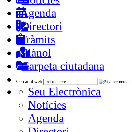
Agenda
Directori
Tràmits
Plànol
Carpeta ciutadana
Cercar al web
Seu Electrònica
Notícies
Agenda
Directori