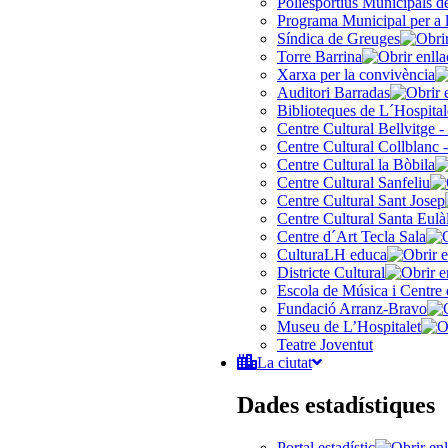
Poliesportius Municipals 
Programa Municipal per a 
Síndica de Greuges
Torre Barrina
Xarxa per la convivència
Auditori Barradas
Biblioteques de L´Hospital
Centre Cultural Bellvitge -
Centre Cultural Collblanc -
Centre Cultural la Bòbila
Centre Cultural Sanfeliu
Centre Cultural Sant Josep
Centre Cultural Santa Eulà
Centre d´Art Tecla Sala
CulturaLH educa
Districte Cultural
Escola de Música i Centre 
Fundació Arranz-Bravo
Museu de L’Hospitalet
Teatre Joventut
La ciutat
Dades estadístiques
Portal estadístic