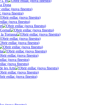
de L’H
la Dona
et
 Gornal
 la Torrassa
lia
de les Arts