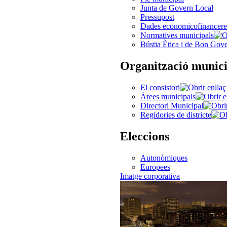
Junta de Govern Local
Pressupost
Dades economicofinancere
Normatives municipals
Bústia Ètica i de Bon Gov
Organització munici
El consistori
Àrees municipals
Directori Municipal
Regidories de districte
Eleccions
Autonòmiques
Europees
Imatge corporativa