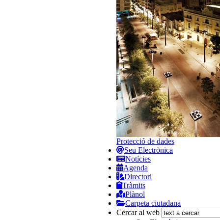
Protecció de dades
Seu Electrònica
Notícies
Agenda
Directori
Tràmits
Plànol
Carpeta ciutadana
Cercar al web