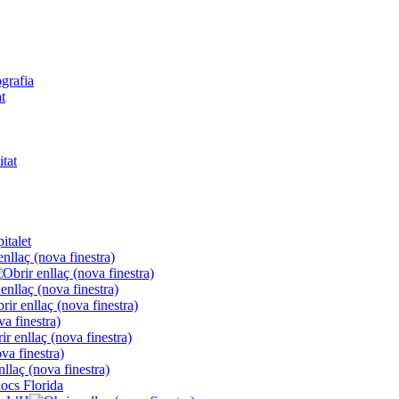
ografia
t
itat
italet
locs Florida