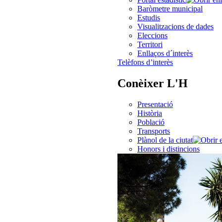
Baròmetre municipal
Estudis
Visualitzacions de dades
Eleccions
Territori
Enllaços d´interès
Telèfons d’interès
Conèixer L'H
Presentació
Història
Població
Transports
Plànol de la ciutat
Honors i distincions