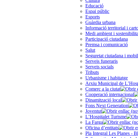
Cultura
Educació
Espai públic
Esports
Guàrdia urbana
Informació territorial i cart
Medi ambient i sostenibilita
Participació ciutadana
Premsa i comunicació
Salut
Seguretat ciutadana i mobil
Serveis funeraris
Serveis socials
Tributs
Urbanisme i habitatge
Arxiu Municipal de L’Hosp
Comerç a la ciutat
Cooperació internacional
Dinamització local
Fons Next Generation
Joventut
L’Hospitalet Turisme
La Farga
Oficina d’entitats
Pla Integral Les Planes - B