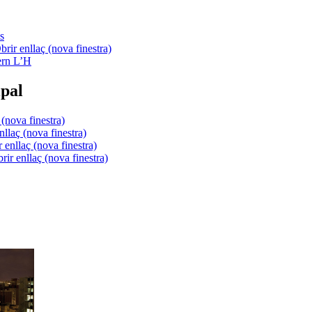
s
ern L’H
pal