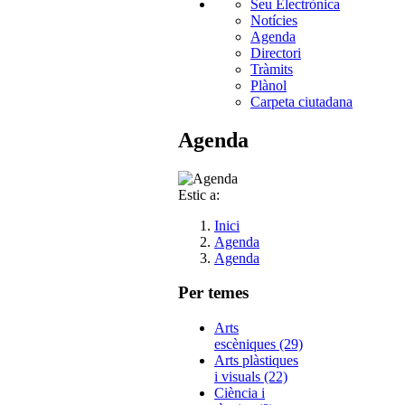
Seu Electrònica
Notícies
Agenda
Directori
Tràmits
Plànol
Carpeta ciutadana
Agenda
Estic a:
Inici
Agenda
Agenda
Per temes
Arts
escèniques (29)
Arts plàstiques
i visuals (22)
Ciència i