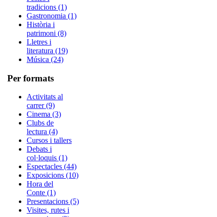
tradicions (1)
Gastronomia (1)
Història i
patrimoni (8)
Lletres i
literatura (19)
Música (24)
Per formats
Activitats al
carrer (9)
Cinema (3)
Clubs de
lectura (4)
Cursos i tallers
Debats i
col·loquis (1)
Espectacles (44)
Exposicions (10)
Hora del
Conte (1)
Presentacions (5)
Visites, rutes i