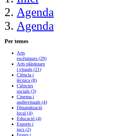
Agenda
Agenda
Per temes
Arts
escèniques (29)
Arts plàstiques
i visuals (21)
Ciència i
tècnica (8)
Ciències
socials (3)
Cinema i
audiovisuals (4)
Dinamització
local (4)
Educació (4)
Esports i
jocs (2)
Festes i