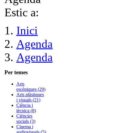
Estic a:
Inici
Agenda
Agenda
Per temes
Arts
escèniques (29)
Arts plàstiques
i visuals (21)
Ciència i
tècnica (8)
Ciències
socials (3)
Cinema i
audiovisuals (5)