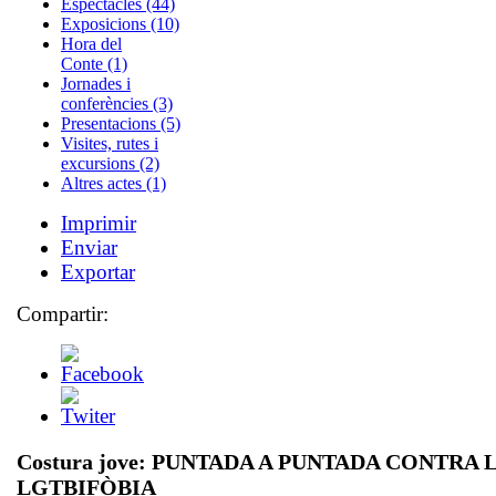
Espectacles (44)
Exposicions (10)
Hora del
Conte (1)
Jornades i
conferències (3)
Presentacions (5)
Visites, rutes i
excursions (2)
Altres actes (1)
Imprimir
Enviar
Exportar
Compartir:
Costura jove: PUNTADA A PUNTADA CONTRA 
LGTBIFÒBIA