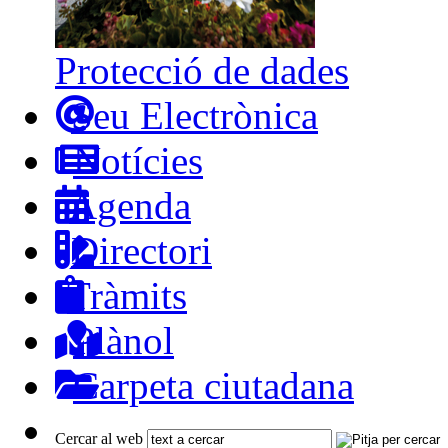
Protecció de dades
Seu Electrònica
Notícies
Agenda
Directori
Tràmits
Plànol
Carpeta ciutadana
Cercar al web