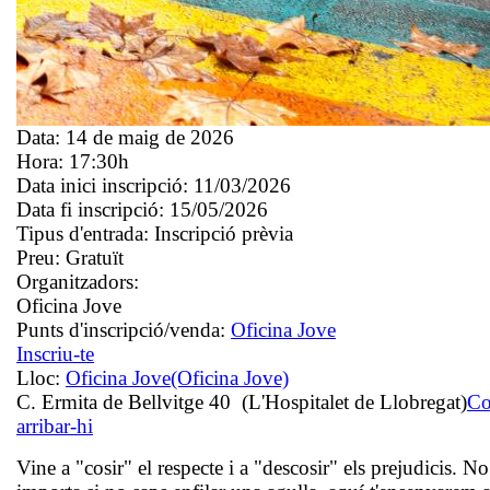
Data:
14 de maig de 2026
Hora:
17:30h
Data inici inscripció:
11/03/2026
Data fi inscripció:
15/05/2026
Tipus d'entrada:
Inscripció prèvia
Preu:
Gratuït
Organitzadors:
Oficina Jove
Punts d'inscripció/venda:
Oficina Jove
Inscriu-te
Lloc:
Oficina Jove
(Oficina Jove)
C. Ermita de Bellvitge 40 (L'Hospitalet de Llobregat)
C
arribar-hi
Vine a "cosir" el respecte i a "descosir" els prejudicis. No