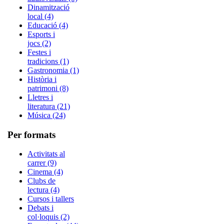
Dinamització
local (4)
Educació (4)
Esports i
jocs (2)
Festes i
tradicions (1)
Gastronomia (1)
Història i
patrimoni (8)
Lletres i
literatura (21)
Música (24)
Per formats
Activitats al
carrer (9)
Cinema (4)
Clubs de
lectura (4)
Cursos i tallers
Debats i
col·loquis (2)