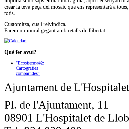
importa si no saps enfilar una agulla, aquí t'ensenyarem 
crear la teva peça del mosaic que ens representarà a totes, 
totis.
Customitza, cus i reivindica.
Farem un mural gegant amb retalls de llibertat.
Què fer avui?
"Ecosistema#2:
Cartografies
compartides"
Ajuntament de L'Hospitale
Pl. de l'Ajuntament, 11
08901 L'Hospitalet de Llob