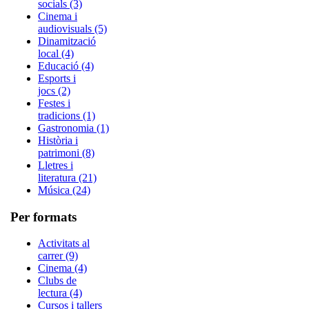
socials (3)
Cinema i
audiovisuals (5)
Dinamització
local (4)
Educació (4)
Esports i
jocs (2)
Festes i
tradicions (1)
Gastronomia (1)
Història i
patrimoni (8)
Lletres i
literatura (21)
Música (24)
Per formats
Activitats al
carrer (9)
Cinema (4)
Clubs de
lectura (4)
Cursos i tallers