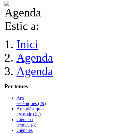
Estic a:
Inici
Agenda
Agenda
Per temes
Arts
escèniques (29)
Arts plàstiques
i visuals (21)
Ciència i
tècnica (8)
Ciències