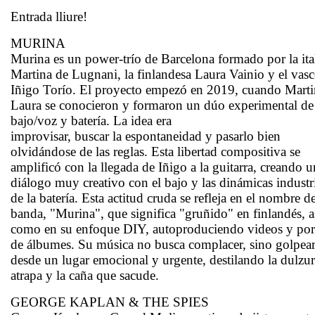
Entrada lliure!
MURINA
Murina es un power-trío de Barcelona formado por la ita
Martina de Lugnani, la finlandesa Laura Vainio y el vas
Iñigo Torío. El proyecto empezó en 2019, cuando Marti
Laura se conocieron y formaron un dúo experimental de
bajo/voz y batería. La idea era
improvisar, buscar la espontaneidad y pasarlo bien
olvidándose de las reglas. Esta libertad compositiva se
amplificó con la llegada de Iñigo a la guitarra, creando u
diálogo muy creativo con el bajo y las dinámicas industr
de la batería. Esta actitud cruda se refleja en el nombre de
banda, "Murina", que significa "gruñido" en finlandés, a
como en su enfoque DIY, autoproduciendo videos y por
de álbumes. Su música no busca complacer, sino golpea
desde un lugar emocional y urgente, destilando la dulzu
atrapa y la caña que sacude.
GEORGE KAPLAN & THE SPIES