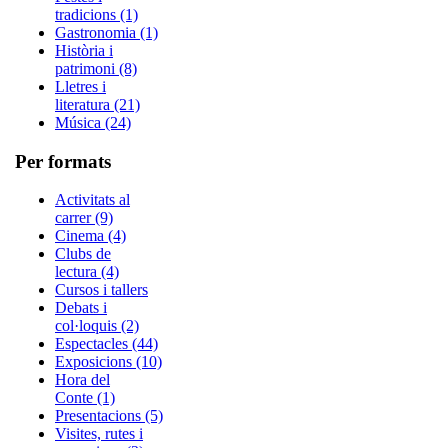
tradicions (1)
Gastronomia (1)
Història i
patrimoni (8)
Lletres i
literatura (21)
Música (24)
Per formats
Activitats al
carrer (9)
Cinema (4)
Clubs de
lectura (4)
Cursos i tallers
Debats i
col·loquis (2)
Espectacles (44)
Exposicions (10)
Hora del
Conte (1)
Presentacions (5)
Visites, rutes i