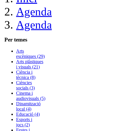
Agenda
Agenda
Per temes
Arts
escèniques (29)
Arts plàstiques
i visuals (21)
Ciència i
tècnica (8)
Ciències
socials (3)
Cinema i
audiovisuals (5)
Dinamització
local (4)
Educació (4)
Esports i
jocs (2)
Festes i