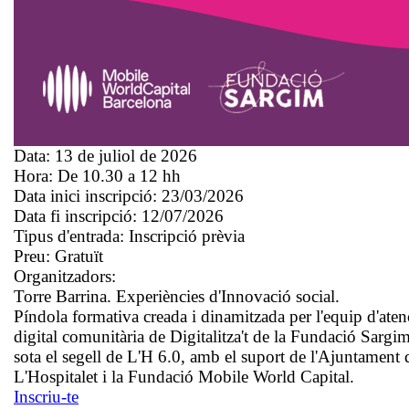
Data:
13 de juliol de 2026
Hora:
De 10.30 a 12 hh
Data inici inscripció:
23/03/2026
Data fi inscripció:
12/07/2026
Tipus d'entrada:
Inscripció prèvia
Preu:
Gratuït
Organitzadors:
Torre Barrina. Experiències d'Innovació social.
Píndola formativa creada i dinamitzada per l'equip d'aten
digital comunitària de Digitalitza't de la Fundació Sargim
sota el segell de L'H 6.0, amb el suport de l'Ajuntament 
L'Hospitalet i la Fundació Mobile World Capital.
Inscriu-te