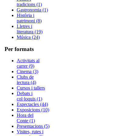
tradicions (1)
Gastronomia (1)
Història i
patrimoni (8)
Lletres i
literatura (19)
Música (24)
Per formats
Activitats al
carrer (9)
Cinema (3)
Clubs de
lectura (4)
Cursos i tallers
Debats i
col·loquis (1)
Espectacles (44)
Exposicions (10)
Hora del
Conte (1)
Presentacions (5)
Visites, rutes i