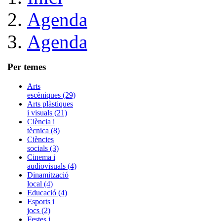
Agenda
Agenda
Per temes
Arts
escèniques (29)
Arts plàstiques
i visuals (21)
Ciència i
tècnica (8)
Ciències
socials (3)
Cinema i
audiovisuals (4)
Dinamització
local (4)
Educació (4)
Esports i
jocs (2)
Festes i