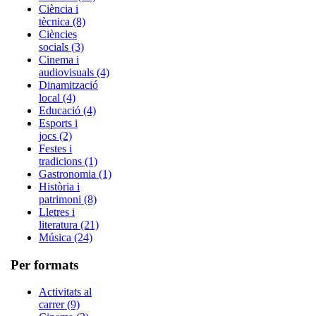
Ciència i
tècnica (8)
Ciències
socials (3)
Cinema i
audiovisuals (4)
Dinamització
local (4)
Educació (4)
Esports i
jocs (2)
Festes i
tradicions (1)
Gastronomia (1)
Història i
patrimoni (8)
Lletres i
literatura (21)
Música (24)
Per formats
Activitats al
carrer (9)