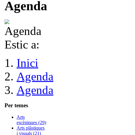
Agenda
Estic a:
Inici
Agenda
Agenda
Per temes
Arts
escèniques (29)
Arts plàstiques
i visuals (21)