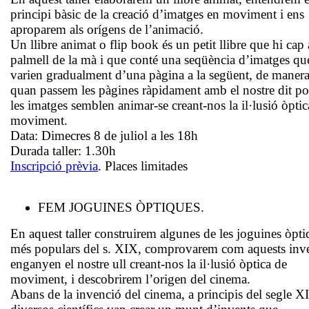
principi bàsic de la creació d’imatges en moviment i ens
aproparem als orígens de l’animació.
Un llibre animat o flip book és un petit llibre que hi cap 
palmell de la mà i que conté una seqüència d’imatges qu
varien gradualment d’una pàgina a la següent, de manera
quan passem les pàgines ràpidament amb el nostre dit po
les imatges semblen animar-se creant-nos la il·lusió òptic
moviment.
Data: Dimecres 8 de juliol a les 18h
Durada taller: 1.30h
Inscripció prèvia
. Places limitades
FEM JOGUINES ÒPTIQUES.
En aquest taller construirem algunes de les joguines òpti
més populars del s. XIX, comprovarem com aquests inv
enganyen el nostre ull creant-nos la il·lusió òptica de
moviment, i descobrirem l’origen del cinema.
Abans de la invenció del cinema, a principis del segle X