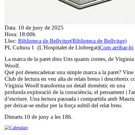
Data:
10 de juny de 2025
Hora:
18:00h
Lloc:
Biblioteca de Bellvitge
(Biblioteca de Bellvitge)
PL Cultura 1 (L'Hospitalet de Llobregat)
Com arribar-hi
La marca de la paret
dins
Uns quants contes
, de Virginia
Woolf.
Què pot desencadenar una simple marca a la paret? Vine 
Club de lectura en veu alta de relats breus i descobreix 
Virginia Woolf
transforma un detall domèstic en una
profunda exploració de la consciència, el pensament i l'ar
d’escriure. Una lectura pausada i compartida amb
Mauric
per deixar-se endur per la força subtil del relat breu.
Dimarts 10 de juny a les 18h.