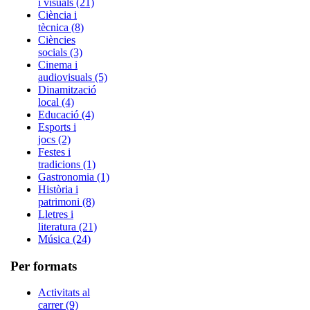
i visuals (21)
Ciència i
tècnica (8)
Ciències
socials (3)
Cinema i
audiovisuals (5)
Dinamització
local (4)
Educació (4)
Esports i
jocs (2)
Festes i
tradicions (1)
Gastronomia (1)
Història i
patrimoni (8)
Lletres i
literatura (21)
Música (24)
Per formats
Activitats al
carrer (9)