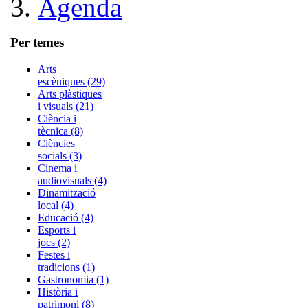
Agenda
Per temes
Arts
escèniques (29)
Arts plàstiques
i visuals (21)
Ciència i
tècnica (8)
Ciències
socials (3)
Cinema i
audiovisuals (4)
Dinamització
local (4)
Educació (4)
Esports i
jocs (2)
Festes i
tradicions (1)
Gastronomia (1)
Història i
patrimoni (8)