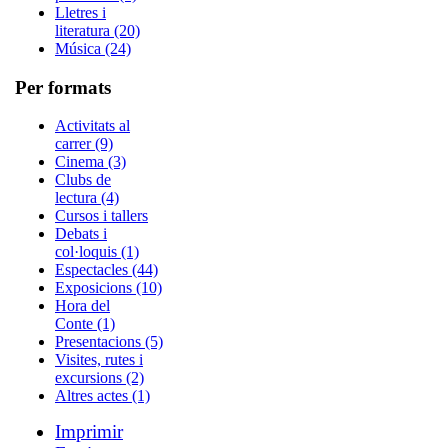
Lletres i
literatura (20)
Música (24)
Per formats
Activitats al
carrer (9)
Cinema (3)
Clubs de
lectura (4)
Cursos i tallers
Debats i
col·loquis (1)
Espectacles (44)
Exposicions (10)
Hora del
Conte (1)
Presentacions (5)
Visites, rutes i
excursions (2)
Altres actes (1)
Imprimir