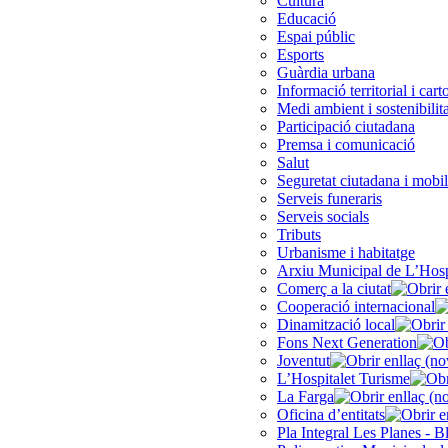
Cultura
Educació
Espai públic
Esports
Guàrdia urbana
Informació territorial i cart
Medi ambient i sostenibilita
Participació ciutadana
Premsa i comunicació
Salut
Seguretat ciutadana i mobil
Serveis funeraris
Serveis socials
Tributs
Urbanisme i habitatge
Arxiu Municipal de L’Hosp
Comerç a la ciutat
Cooperació internacional
Dinamització local
Fons Next Generation
Joventut
L’Hospitalet Turisme
La Farga
Oficina d’entitats
Pla Integral Les Planes - B