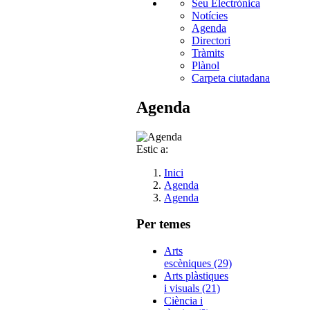
Seu Electrònica
Notícies
Agenda
Directori
Tràmits
Plànol
Carpeta ciutadana
Agenda
Estic a:
Inici
Agenda
Agenda
Per temes
Arts
escèniques (29)
Arts plàstiques
i visuals (21)
Ciència i