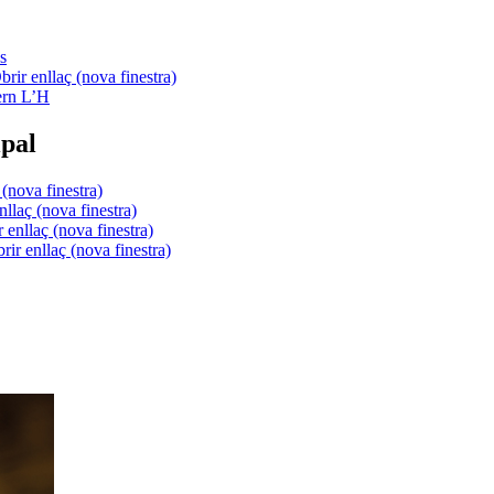
s
ern L’H
pal