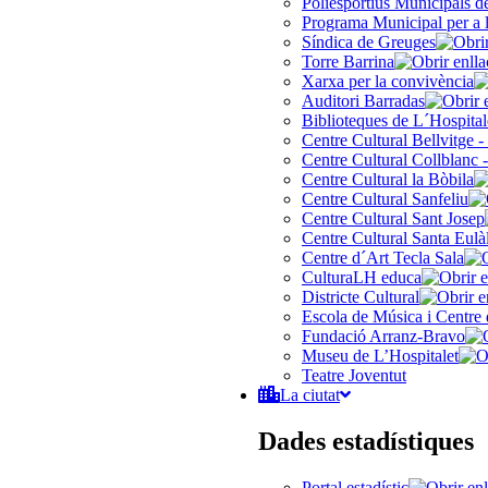
Poliesportius Municipals 
Programa Municipal per a 
Síndica de Greuges
Torre Barrina
Xarxa per la convivència
Auditori Barradas
Biblioteques de L´Hospital
Centre Cultural Bellvitge -
Centre Cultural Collblanc -
Centre Cultural la Bòbila
Centre Cultural Sanfeliu
Centre Cultural Sant Josep
Centre Cultural Santa Eulà
Centre d´Art Tecla Sala
CulturaLH educa
Districte Cultural
Escola de Música i Centre 
Fundació Arranz-Bravo
Museu de L’Hospitalet
Teatre Joventut
La ciutat
Dades estadístiques
Portal estadístic