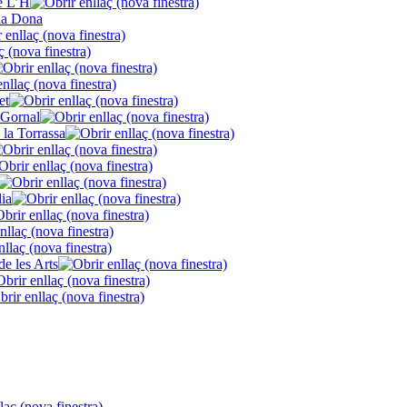
de L’H
la Dona
et
 Gornal
 la Torrassa
lia
de les Arts