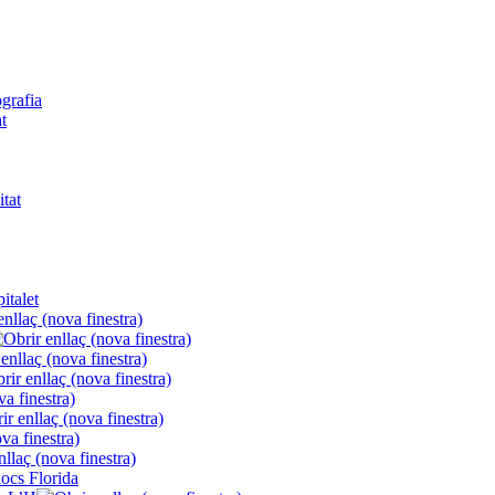
ografia
t
itat
italet
locs Florida