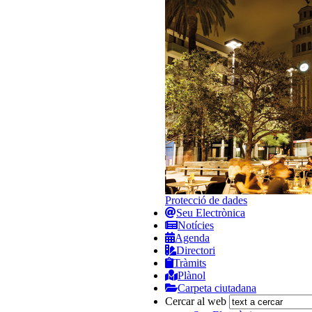
Protecció de dades
Seu Electrònica
Notícies
Agenda
Directori
Tràmits
Plànol
Carpeta ciutadana
Cercar al web