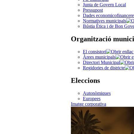
Junta de Govern Local
Pressupost
Dades economicofinancere
Normatives municipals
Bústia Ètica i de Bon Gov
Organització munici
El consistori
Àrees municipals
Directori Municipal
Regidories de districte
Eleccions
Autonòmiques
Europees
Imatge corporativa