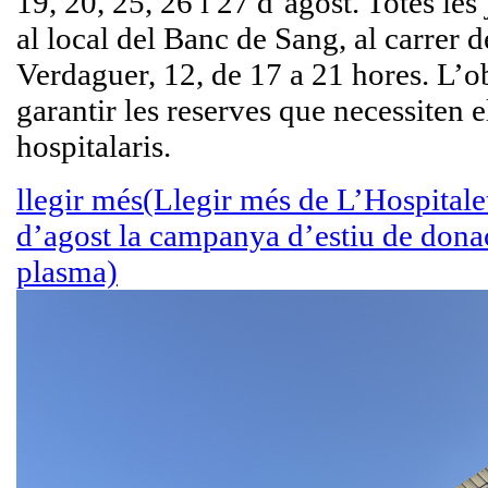
19, 20, 25, 26 i 27 d’agost. Totes les
al local del Banc de Sang, al carrer d
Verdaguer, 12, de 17 a 21 hores. L’ob
garantir les reserves que necessiten e
hospitalaris.
llegir més
(Llegir més de L’Hospitalet
d’agost la campanya d’estiu de donac
plasma)