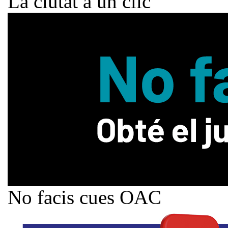
La ciutat a un clic
No facis cues OAC